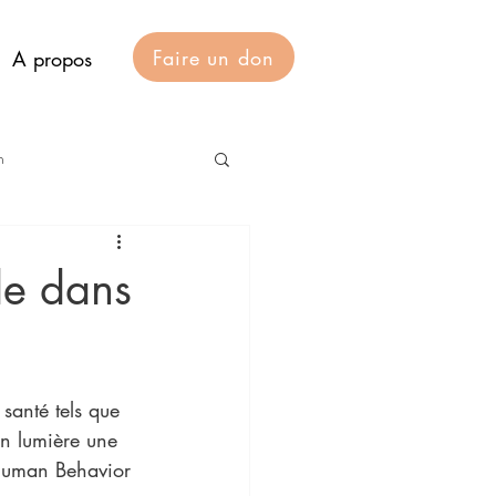
Faire un don
A propos
n
de dans
santé tels que 
en lumière une 
Human Behavior 