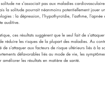
a solitude ne s'associait pas aux maladies cardiovasculaires
is la solitude pourrait néanmoins potentiellement jouer u
logies : la dépression, l’hypothyroïdie, l’asthme, l’apnée
te auditive.
ique, ces résultats suggèrent que le seul fait de s’attaquer
de réduire les risques de la plupart des maladies. Au contra
é de s’attaquer aux facteurs de risque ultérieurs liés à la so
tements défavorables liés au mode de vie, les symptômes
r améliorer les résultats en matière de santé.