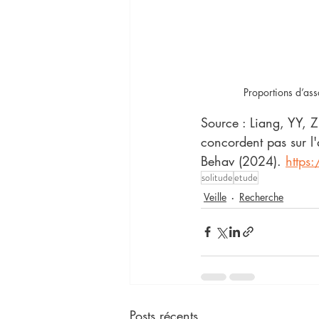
 Proportions d’ass
Source : Liang, YY, Z
concordent pas sur l'
Behav (2024). 
https
solitude
etude
Veille
Recherche
Posts récents