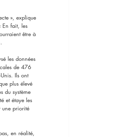
cte », explique 
En fait, les 
ourraient être à 
.
sé les données 
icales de 476 
is. Ils ont 
que plus élevé 
es du système 
té et étaye les 
 une priorité 
as, en réalité, 