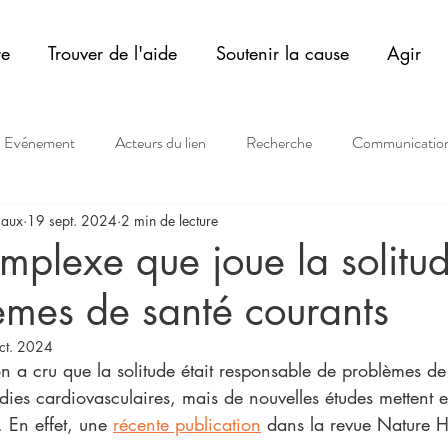
re
Trouver de l'aide
Soutenir la cause
Agir
Evénement
Acteurs du lien
Recherche
Communicatio
iaux
19 sept. 2024
2 min de lecture
omplexe que joue la solitu
èmes de santé courants
ct. 2024
 a cru que la solitude était responsable de problèmes de 
adies cardiovasculaires, mais de nouvelles études mettent 
 En effet, une 
récente publication
 dans la revue Nature 