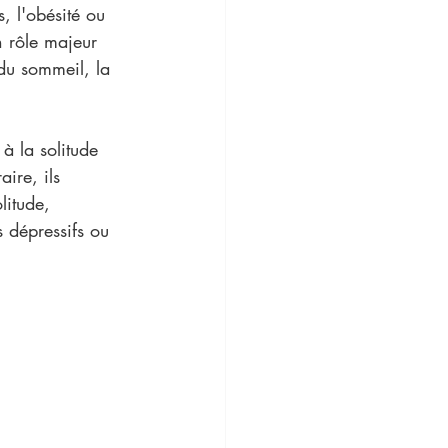
, l'obésité ou 
n rôle majeur 
 du sommeil, la 
 à la solitude 
ire, ils 
litude, 
 dépressifs ou 