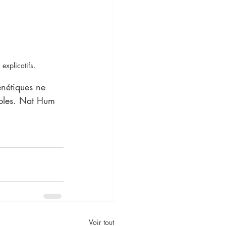
 explicatifs.
énétiques ne 
iples. Nat Hum 
Voir tout