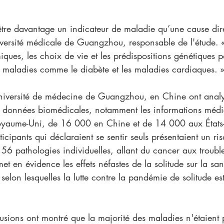
être davantage un indicateur de maladie qu’une cause dire
versité médicale de Guangzhou, responsable de l'étude. « 
ques, les choix de vie et les prédispositions génétiques p
e maladies comme le diabète et les maladies cardiaques. »
université de médecine de Guangzhou, en Chine ont analy
e données biomédicales, notamment les informations méd
aume-Uni, de 16 000 en Chine et de 14 000 aux États-Un
icipants qui déclaraient se sentir seuls présentaient un ris
 56 pathologies individuelles, allant du cancer aux troubl
met en évidence les effets néfastes de la solitude sur la san
selon lesquelles la lutte contre la pandémie de solitude est
sions ont montré que la majorité des maladies n'étaient p