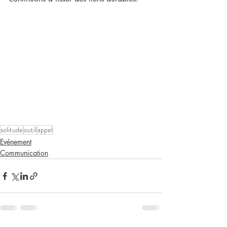
solitude
outil
appel
Evénement
Communication