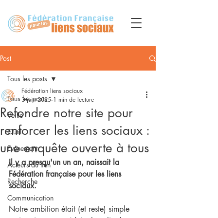
Post
Tous les posts
Fédération liens sociaux
Tous les posts
3 juin 2025
1 min de lecture
Refondre notre site pour
Veille
renforcer les liens sociaux :
Outil
une enquête ouverte à tous
Evénement
Il y a presqu'un un an, naissait la 
Acteurs du lien
Fédération française pour les liens 
Recherche
sociaux.
Communication
Notre ambition était (et reste) simple 