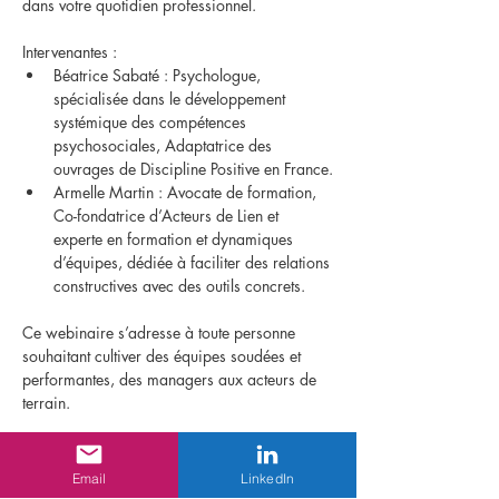
dans votre quotidien professionnel.
Intervenantes :
Béatrice Sabaté : Psychologue, 
spécialisée dans le développement 
systémique des compétences 
psychosociales, Adaptatrice des 
ouvrages de Discipline Positive en France.
Armelle Martin : Avocate de formation, 
Co-fondatrice d’Acteurs de Lien et 
experte en formation et dynamiques 
d’équipes, dédiée à faciliter des relations 
constructives avec des outils concrets.
Ce webinaire s’adresse à toute personne 
souhaitant cultiver des équipes soudées et 
performantes, des managers aux acteurs de 
terrain.
Inscrivez-vous dès maintenant et donnez à 
votre équipe les clés d’une collaboration 
Email
LinkedIn
enrichie par l’encouragement !