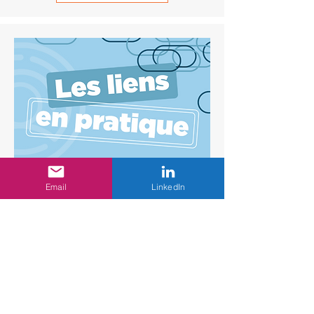
Email
LinkedIn
Les Liens en pratique
Un outil métier pour donner aux
professionnels du social, médico-social,
éducatif et collectivités des repères
techniques (fiches pratiques, méthodes
validées, conseils opérationnels).