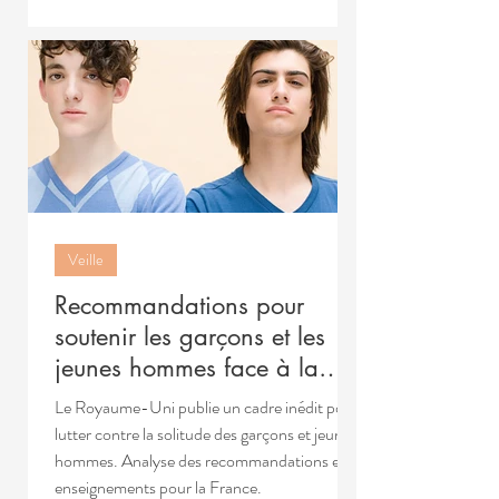
Veille
Recommandations pour
soutenir les garçons et les
jeunes hommes face à la
solitude et l'isolement
Le Royaume-Uni publie un cadre inédit pour
lutter contre la solitude des garçons et jeunes
hommes. Analyse des recommandations et
enseignements pour la France.