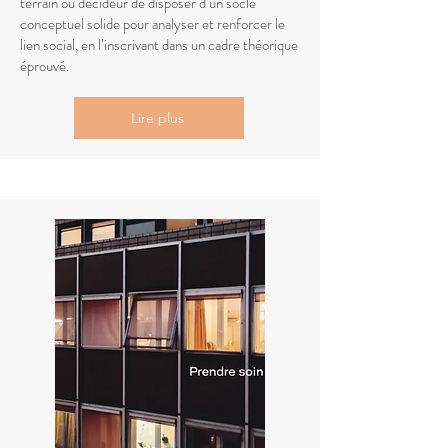
terrain ou décideur de disposer d’un socle
conceptuel solide pour analyser et renforcer le
lien social, en l’inscrivant dans un cadre théorique
éprouvé.
Lire plus