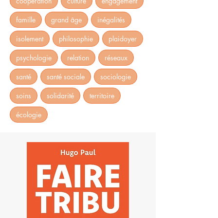
coopération
culture
engagement
famille
grand âge
inégalités
isolement
philosophie
plaidoyer
psychologie
relation
réseaux
santé
santé sociale
sociologie
soins
solidarité
territoire
écologie