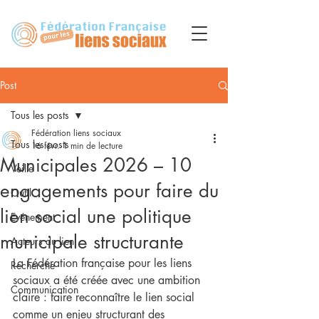
Post
Tous les posts
Fédération liens sociaux
Tous les posts
16 févr.
1 min de lecture
Municipales 2026 – 10
Veille
engagements pour faire du
Outil
lien social une politique
Evénement
municipale structurante
Acteurs du lien
La Fédération française pour les liens 
Recherche
sociaux a été créée avec une ambition 
Communication
claire : faire reconnaître le lien social 
comme un enjeu structurant des 