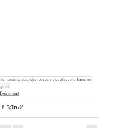
lien social
stratégie
sante sociale
outil
appel
urbanisme
guide
Evénement