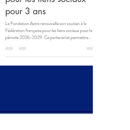
renouvelle son soutien à
la Fédération française
pour les liens sociaux
pour 3 ans
La Fondation Astra renouvelle son soutien à la
Fédération française pour les liens sociaux pour la
période 2026-2029. Ce partenariat permettra
d'accélérer le déploiement de solutions contre la
solitude, de développer la prescription sociale, de
lancer La Fabrique des liens à Lyon et de renforcer
les ressources nationales sur les liens sociaux.