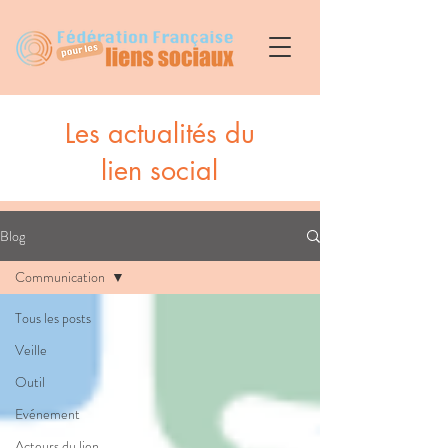
Les actualités du
lien social
Blog
Communication
Tous les posts
Veille
Outil
Evénement
Acteurs du lien