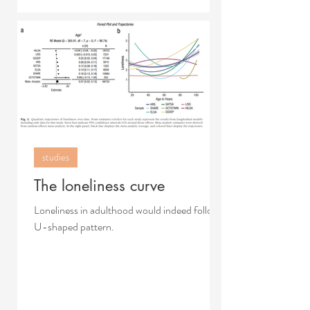
studies
The loneliness curve
Loneliness in adulthood would indeed follow a
U-shaped pattern.