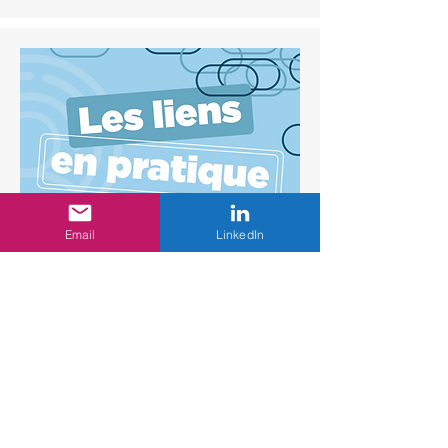
Email
LinkedIn
Les Liens en pratique
Un outil métier pour donner aux
professionnels du social, médico-social,
éducatif et collectivités des repères
techniques (fiches pratiques, méthodes
validées, conseils opérationnels).