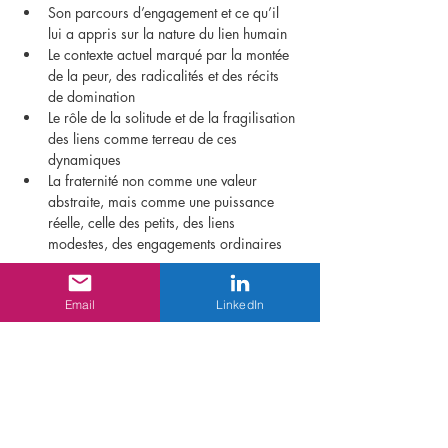
Son parcours d’engagement et ce qu’il 
lui a appris sur la nature du lien humain
Le contexte actuel marqué par la montée 
de la peur, des radicalités et des récits 
de domination
Le rôle de la solitude et de la fragilisation 
des liens comme terreau de ces 
dynamiques
La fraternité non comme une valeur 
abstraite, mais comme une puissance 
réelle, celle des petits, des liens 
modestes, des engagements ordinaires
Ce webinaire constitue un temps rare de 
Email
LinkedIn
réflexion et de dialogue, à la croisée d’un 
parcours exceptionnel et d’un moment 
historique où la question est devenue centrale 
: face au retour de la force, sommes-nous 
encore capables de croire à la puissance du 
lien et des solidarités ordinaires ?