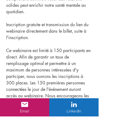
solides peut enrichir notre santé mentale au 
quotidien.
Inscription gratuite et transmission du lien du 
webinaire directement dans le billet, suite à 
l'inscription.
Ce webinaire est limité à 150 participants en 
direct. Afin de garantir un taux de 
remplissage optimal et permettre à un 
maximum de personnes intéressées d'y 
participer, nous ouvrons les inscriptions à 
300 places. Les 150 premières personnes 
connectées le jour de l'événement auront 
accès au webinaire. Nous encourageons les 
personnes inscrites à se connecter quelques 
minutes avant l'heure prévue pour garantir 
Email
LinkedIn
votre place. A défaut, nous vous ferons 
parvenir le lien vers le replay.