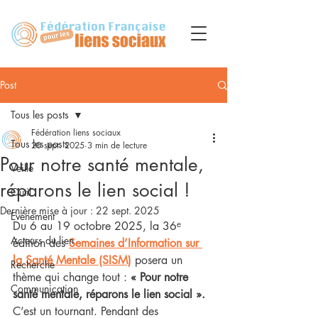
Post
Tous les posts
Fédération liens sociaux
Tous les posts
20 sept. 2025
3 min de lecture
Pour notre santé mentale,
Veille
réparons le lien social !
Outil
Dernière mise à jour :
22 sept. 2025
Evénement
Du 6 au 19 octobre 2025, la 36ᵉ 
Acteurs du lien
édition des 
Semaines d’Information sur 
la Santé Mentale (SISM)
 posera un 
Recherche
thème qui change tout : 
« Pour notre 
Communication
santé mentale, réparons le lien social ».
C’est un tournant. Pendant des 