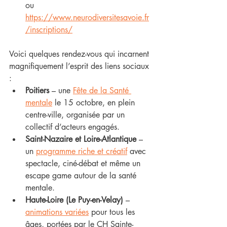
ou 
https://www.neurodiversitesavoie.fr
/inscriptions/
Voici quelques rendez-vous qui incarnent 
magnifiquement l’esprit des liens sociaux 
:
Poitiers
 – une 
Fête de la Santé 
mentale
 le 15 octobre, en plein 
centre-ville, organisée par un 
collectif d’acteurs engagés.
Saint-Nazaire et Loire-Atlantique
 – 
un 
programme riche et créatif
 avec 
spectacle, ciné-débat et même un 
escape game autour de la santé 
mentale.
Haute-Loire (Le Puy-en-Velay)
 – 
animations variées
 pour tous les 
âges, portées par le CH Sainte-