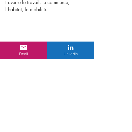
traverse le travail, le commerce, 
l’habitat, la mobilité.
Email
LinkedIn
Un point de tension : 
moyens et évaluation
La stratégie parait ambitieuse dans son 
cadrage et en même temps plus 
prudente dans ses moyens. Aucun 
budget nouveau clairement identifié 
n’apparaît dans le document. L’accent 
est mis sur la coordination et 
l’intégration dans les cadres existants 