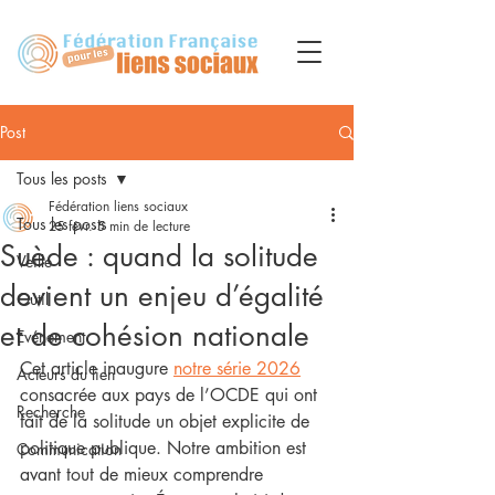
Post
Tous les posts
Fédération liens sociaux
Tous les posts
25 févr.
5 min de lecture
Suède : quand la solitude
Veille
devient un enjeu d’égalité
Outil
et de cohésion nationale
Evénement
Cet article inaugure 
notre série 2026
Acteurs du lien
consacrée aux pays de l’OCDE qui ont 
Recherche
fait de la solitude un objet explicite de 
politique publique. Notre ambition est 
Communication
avant tout de mieux comprendre 