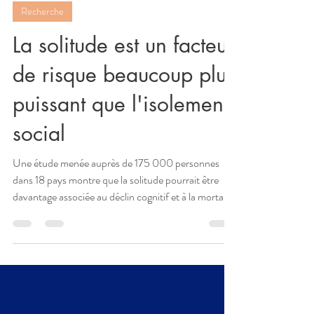
Fédération liens sociaux
20 juin
4 min de lecture
Recherche
La solitude est un facteur
de risque beaucoup plus
puissant que l'isolement
social
Une étude menée auprès de 175 000 personnes
dans 18 pays montre que la solitude pourrait être
davantage associée au déclin cognitif et à la mortalité
que l’isolement social. Analyse des résultats et de
leurs implications pour les politiques publiques.