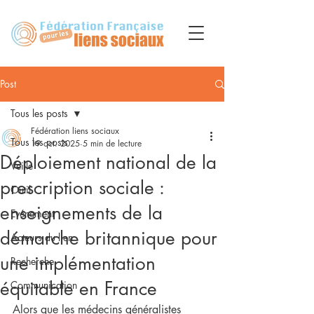
Post
Tous les posts
Fédération liens sociaux
Tous les posts
19 oct. 2025
5 min de lecture
Déploiement national de la
Veille
prescription sociale :
Outil
enseignements de la
Evénement
démarche britannique pour
Acteurs du lien
une implémentation
Recherche
équitable en France
Communication
Alors que les médecins généralistes 