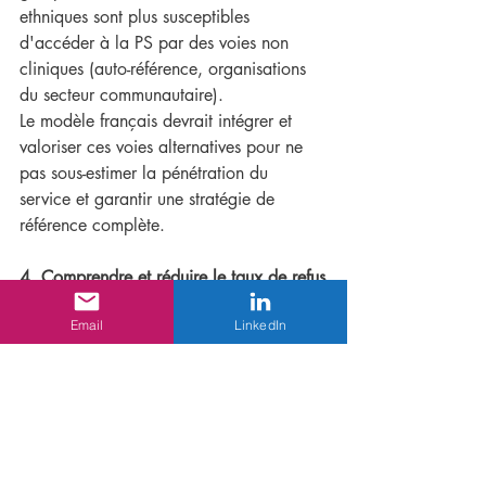
ethniques sont plus susceptibles 
d'accéder à la PS par des voies non 
cliniques (auto-référence, organisations 
du secteur communautaire).
Le modèle français devrait intégrer et 
valoriser ces voies alternatives pour ne 
pas sous-estimer la pénétration du 
service et garantir une stratégie de 
référence complète.
4. Comprendre et réduire le taux de refus
Le déclin général du taux de refus en 
Email
LinkedIn
Angleterre est encourageant, mais les 
disparités soulignent la nécessité de 
s'attaquer aux barrières contextuelles 
spécifiques. Des recherches 
approfondies sont nécessaires pour 
identifier les freins à l'acceptation chez 
certains sous-groupes (notamment les 