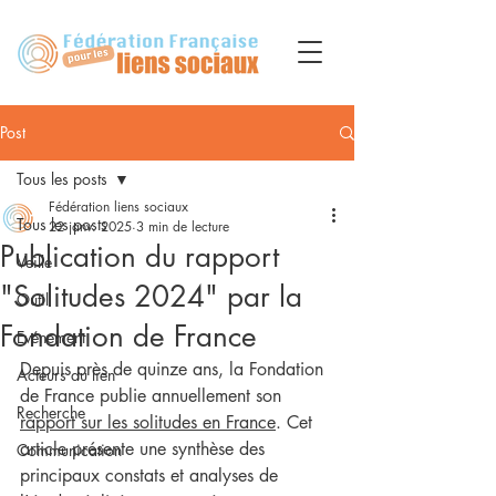
Post
Tous les posts
Fédération liens sociaux
Tous les posts
22 janv. 2025
3 min de lecture
Publication du rapport
Veille
"Solitudes 2024" par la
Outil
Fondation de France
Evénement
Depuis près de quinze ans, la Fondation 
Acteurs du lien
de France publie annuellement son 
Recherche
rapport sur les solitudes en France
. 
Cet 
article présente une synthèse des 
Communication
principaux constats et analyses de 